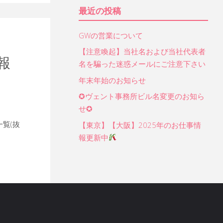
象:
最近の投稿
GWの営業について
【注意喚起】当社名および当社代表者
報
名を騙った迷惑メールにご注意下さい
年末年始のお知らせ
✪ヴェント事務所ビル名変更のお知ら
せ✪
覧(抜
【東京】【大阪】2025年のお仕事情
報更新中