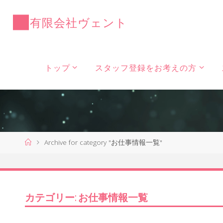
コ
ン
有
限
会
社
ヴ
ェ
ン
ト
テ
ン
ツ
トップ
スタッフ登録をお考えの方
へ
ス
キ
ッ
プ
ホ
Archive for category "お仕事情報一覧"
ー
ム
カテゴリー:
お仕事情報一覧