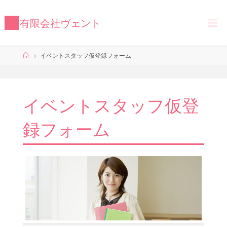
コ
ン
有
限
会
社
ヴ
ェ
ン
ト
テ
ン
ツ
ホ
イベントスタッフ仮登録フォーム
へ
ー
ス
ム
キ
ッ
イベントスタッフ仮登
プ
録フォーム