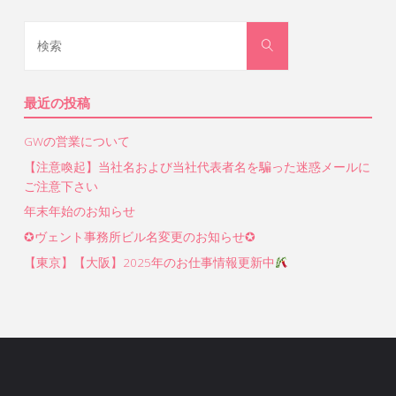
検
検
索
索
対
象:
最近の投稿
GWの営業について
【注意喚起】当社名および当社代表者名を騙った迷惑メールに
ご注意下さい
年末年始のお知らせ
✪ヴェント事務所ビル名変更のお知らせ✪
【東京】【大阪】2025年のお仕事情報更新中