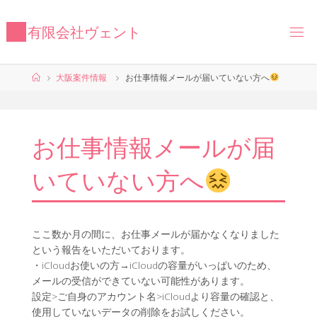
コ
ン
有
限
会
社
ヴ
ェ
ン
ト
テ
ン
ツ
ホ
大阪案件情報
お仕事情報メールが届いていない方へ
へ
ー
ス
ム
キ
ッ
お仕事情報メールが届
プ
いていない方へ
ここ数か月の間に、お仕事メールが届かなくなりました
という報告をいただいております。
・iCloudお使いの方→iCloudの容量がいっぱいのため、
メールの受信ができていない可能性があります。
設定>ご自身のアカウント名>iCloudより容量の確認と、
使用していないデータの削除をお試しください。