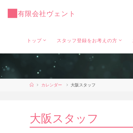
コ
ン
有
限
会
社
ヴ
ェ
ン
ト
テ
ン
ツ
トップ
スタッフ登録をお考えの方
へ
ス
キ
ッ
プ
ホ
カレンダー
大阪スタッフ
ー
ム
大阪スタッフ