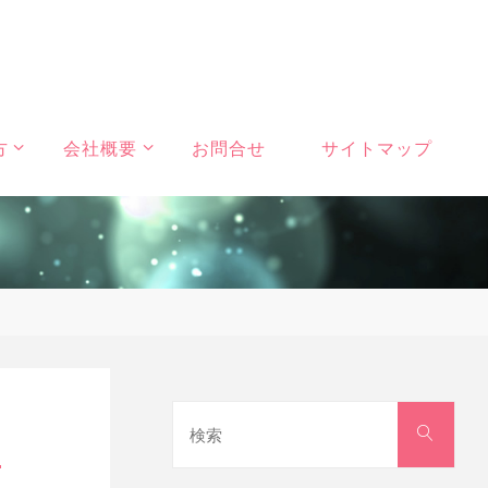
方
会社概要
お問合せ
サイトマップ
検
検
索
索
対